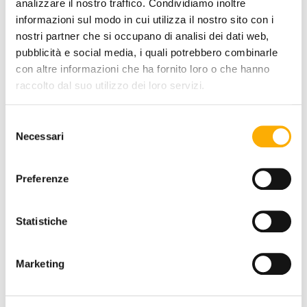
analizzare il nostro traffico. Condividiamo inoltre
informazioni sul modo in cui utilizza il nostro sito con i
nostri partner che si occupano di analisi dei dati web,
pubblicità e social media, i quali potrebbero combinarle
INFORMAZIONI
con altre informazioni che ha fornito loro o che hanno
BRAND
raccolto dal suo utilizzo dei loro servizi.
MIGLIOR PREZZO GARANTITO
Selezione
Necessari
del
consenso
Preferenze
POTREBBERO
PIACERTI
Statistiche
Marketing