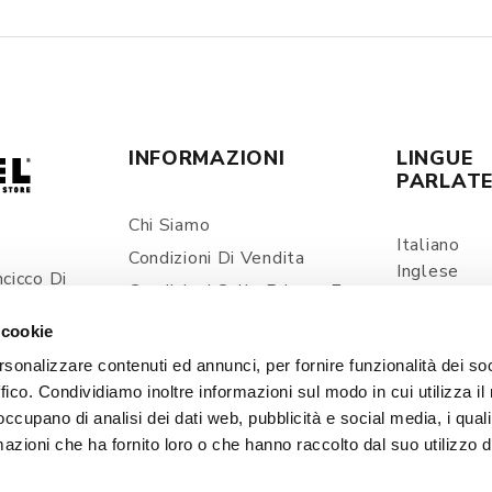
INFORMAZIONI
LINGUE
PARLAT
Chi Siamo
Italiano
Condizioni Di Vendita
Inglese
cicco Di
Condizioni Sulla Privacy E
Spagnolo
ia
Trattamento Dei Dati
 cookie
Personali
com
rsonalizzare contenuti ed annunci, per fornire funzionalità dei so
Spedizioni E Consegne
ffico. Condividiamo inoltre informazioni sul modo in cui utilizza il 
Prezzi E Pagamenti
 occupano di analisi dei dati web, pubblicità e social media, i qual
Contatti
azioni che ha fornito loro o che hanno raccolto dal suo utilizzo d
Cookie Policy