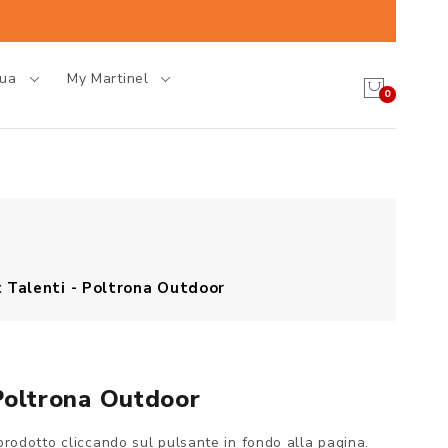
gua
My Martinel
0
 Talenti - Poltrona Outdoor
Poltrona Outdoor
prodotto cliccando sul pulsante in fondo alla pagina.