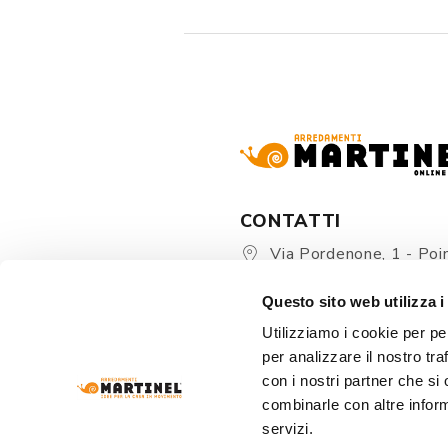
CONTATTI
Via Pordenone, 1 - Poin
Zoppola 33080 (PN) - Ital
Questo sito web utilizza i
store@martinelstore.
Utilizziamo i cookie per pe
+39 0434 623137
per analizzare il nostro tra
+39 376/2399891
con i nostri partner che si
combinarle con altre inform
servizi.