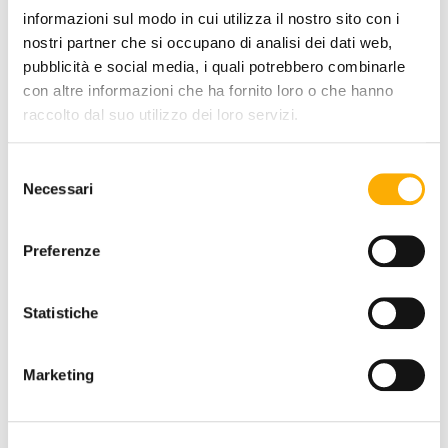
informazioni sul modo in cui utilizza il nostro sito con i
RICHIEDI PREVENTIVO
nostri partner che si occupano di analisi dei dati web,
pubblicità e social media, i quali potrebbero combinarle
con altre informazioni che ha fornito loro o che hanno
raccolto dal suo utilizzo dei loro servizi.
INFORMAZIONI
BRAND
Selezione
Necessari
del
MIGLIOR PREZZO GARANTITO
consenso
Preferenze
POTREBBERO
Statistiche
PIACERTI
Marketing