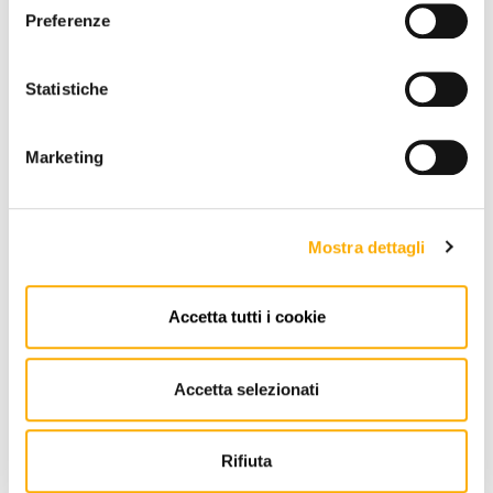
Preferenze
Statistiche
Marketing
Mostra dettagli
Accetta tutti i cookie
Talenti
Iris Talenti - Divano Outdoor
Accetta selezionati
Richiedi preventivo
Rifiuta