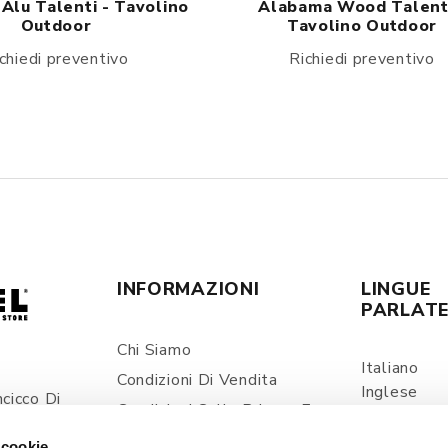
Alu Talenti - Tavolino
Alabama Wood Talenti
Outdoor
Tavolino Outdoor
chiedi preventivo
Richiedi preventivo
INFORMAZIONI
LINGUE
PARLAT
Chi Siamo
Italiano
Condizioni Di Vendita
Inglese
cicco Di
Condizioni Sulla Privacy E
Spagnolo
ia
Trattamento Dei Dati
 cookie