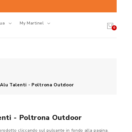
gua
My Martinel
0
Alu Talenti - Poltrona Outdoor
nti - Poltrona Outdoor
prodotto cliccando sul pulsante in fondo alla pagina.