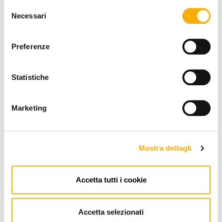
Selezione
Necessari
del
consenso
INFORMATIONEN
Preferenze
MARKE
BESTER PREIS GARANTIERT
Statistiche
Marketing
Mostra dettagli
KONTAKTE
Via Pordenone, 1 - Poincicco Di
Accetta tutti i cookie
Zoppola 33080 (PN) - Italia
store@martinelstore.com
Accetta selezionati