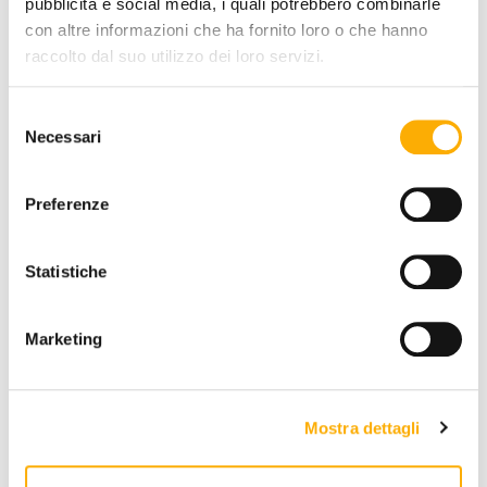
pubblicità e social media, i quali potrebbero combinarle
con altre informazioni che ha fornito loro o che hanno
raccolto dal suo utilizzo dei loro servizi.
Selezione
Necessari
del
consenso
EIN ANGEBOT ANFORDERN
Preferenze
Statistiche
INFORMATIONEN
MARKE
Marketing
BESTER PREIS GARANTIERT
Mostra dettagli