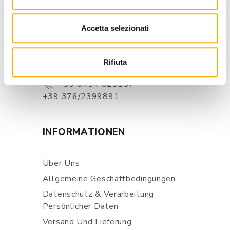
KONTAKTE
Accetta selezionati
Via Pordenone, 1 - Poincicco Di
Zoppola 33080 (PN) - Italia
Rifiuta
store@martinelstore.com
+39 0434 623137
+39 376/2399891
INFORMATIONEN
Über Uns
Allgemeine Geschäftbedingungen
Datenschutz & Verarbeitung
Persönlicher Daten
Versand Und Lieferung