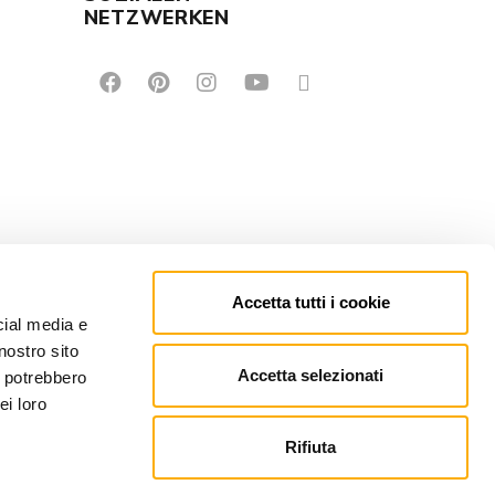
NETZWERKEN
Accetta tutti i cookie
cial media e
nostro sito
Accetta selezionati
i potrebbero
ei loro
Rifiuta
EFONO: +39 0434 623137 | P.IVA: 00121150932