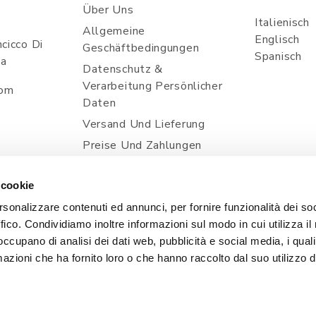
Über Uns
Italienisch
Allgemeine
Englisch
cicco Di
Geschäftbedingungen
Spanisch
ia
Datenschutz &
Verarbeitung Persönlicher
com
Daten
Versand Und Lieferung
Preise Und Zahlungen
Kontakt
 cookie
Cookie Policy
rsonalizzare contenuti ed annunci, per fornire funzionalità dei so
ffico. Condividiamo inoltre informazioni sul modo in cui utilizza il 
 occupano di analisi dei dati web, pubblicità e social media, i qual
azioni che ha fornito loro o che hanno raccolto dal suo utilizzo d
, 1 - 33080 POINCICCO DI ZOPPOLA (PN) - ITALIA | TEL