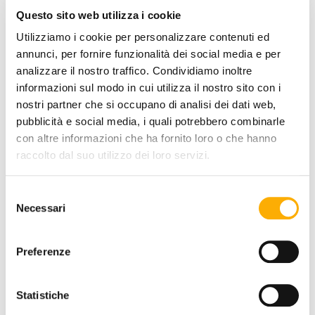
Questo sito web utilizza i cookie
+0€
+0€
+0€
+0€
+0€
+0€
+0€
Utilizziamo i cookie per personalizzare contenuti ed
annunci, per fornire funzionalità dei social media e per
analizzare il nostro traffico. Condividiamo inoltre
informazioni sul modo in cui utilizza il nostro sito con i
+0€
+0€
+0€
+0€
+0€
+0€
nostri partner che si occupano di analisi dei dati web,
pubblicità e social media, i quali potrebbero combinarle
con altre informazioni che ha fornito loro o che hanno
raccolto dal suo utilizzo dei loro servizi.
MENGE:
Selezione
Necessari
-
+
del
consenso
Preferenze
€ 171,11
€ 228,14
Statistiche
JETZT KAUFEN