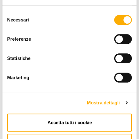
EIN ANGEBOT ANFORDERN
Selezione
Necessari
del
consenso
Preferenze
INFORMATIONEN
MARKE
Statistiche
BESTER PREIS GARANTIERT
Marketing
Mostra dettagli
KONTAKTE
Accetta tutti i cookie
Via Pordenone, 1 - Poincicco Di
Zoppola 33080 (PN) - Italia