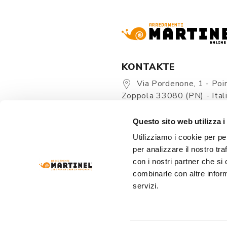
KONTAKTE
Via Pordenone, 1 - Poin
Zoppola 33080 (PN) - Ital
store@martinelstore.
Questo sito web utilizza i
+39 0434 623137
Utilizziamo i cookie per pe
+39 376/2399891
per analizzare il nostro tra
con i nostri partner che si
combinarle con altre inform
servizi.