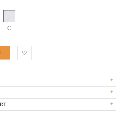
N
ERT