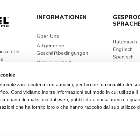
INFORMATIONEN
GESPRO
SPRACH
Über Uns
Italienisch
Allgemeine
Englisch
cicco Di
Geschäftbedingungen
Spanisch
ia
Datenschutz &
Verarbeitung Persönlicher
com
 cookie
Daten
rsonalizzare contenuti ed annunci, per fornire funzionalità dei so
Versand Und Lieferung
ffico. Condividiamo inoltre informazioni sul modo in cui utilizza il 
Preise Und Zahlungen
 occupano di analisi dei dati web, pubblicità e social media, i qual
Kontakt
azioni che ha fornito loro o che hanno raccolto dal suo utilizzo d
Cookie Policy