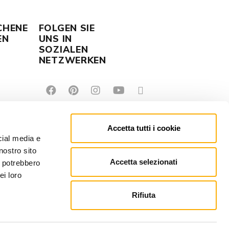
CHENE
FOLGEN SIE
EN
UNS IN
SOZIALEN
NETZWERKEN
Accetta tutti i cookie
cial media e
nostro sito
Accetta selezionati
i potrebbero
ei loro
Rifiuta