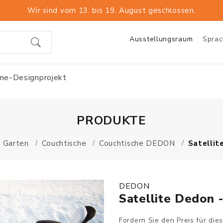
Wir sind vom 13. bis 19. August geschlossen.
Ausstellungsraum
Spra
ine-Designprojekt
PRODUKTE
Garten
Couchtische
Couchtische DEDON
Satellit
DEDON
Satellite Dedon 
Fordern Sie den Preis für die