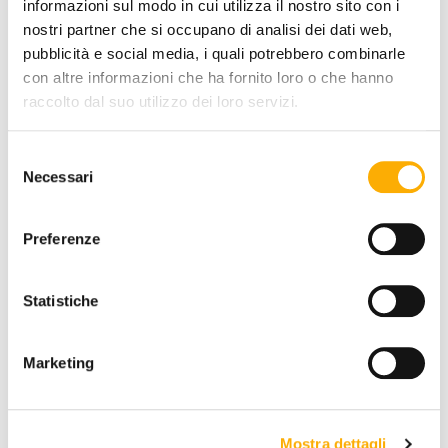
informazioni sul modo in cui utilizza il nostro sito con i
nostri partner che si occupano di analisi dei dati web,
pubblicità e social media, i quali potrebbero combinarle
con altre informazioni che ha fornito loro o che hanno
MENGE:
raccolto dal suo utilizzo dei loro servizi.
-
+
Selezione
Necessari
del
€ 952,90
consenso
€ 1.466,00
Preferenze
JETZT KAUFEN
Statistiche
INFORMATIONEN
Marketing
MARKE
BESTER PREIS GARANTIERT
Mostra dettagli