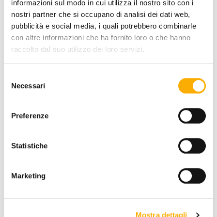
informazioni sul modo in cui utilizza il nostro sito con i
nostri partner che si occupano di analisi dei dati web,
pubblicità e social media, i quali potrebbero combinarle
con altre informazioni che ha fornito loro o che hanno
MENGE:
raccolto dal suo utilizzo dei loro servizi.
-
+
Selezione
Necessari
del
€ 1.041,60
consenso
€ 1.488,00
Preferenze
JETZT KAUFEN
Statistiche
INFORMATIONEN
Marketing
MARKE
BESTER PREIS GARANTIERT
Mostra dettagli